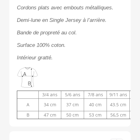
Cordons plats avec embouts métalliques.
Demi-lune en Single Jersey à l’arrière.
Bande de propreté au col.
Surface 100% coton.
Intérieur gratté.
3/4 ans
5/6 ans
7/8 ans
9/11 ans
12/
A
34 cm
37 cm
40 cm
43.5 cm
47
B
47 cm
50 cm
53 cm
56,5 cm
60